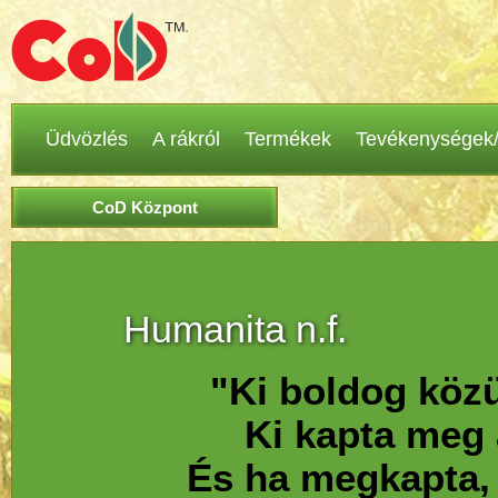
Üdvözlés
A rákról
Termékek
Tevékenységek/
CoD Központ
Humanita n.f.
"Ki boldog közü
Ki kapta meg 
És ha megkapta,