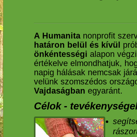
A Humanita
nonprofit szerv
határon belül és kívül
pró
önkéntességi
alapon végz
értékelve elmondhatjuk, h
napig hálásak nemcsak jár
velünk szomszédos ország
Vajdaságban
egyaránt.
Célok - tevékenysége
segíts
rászor