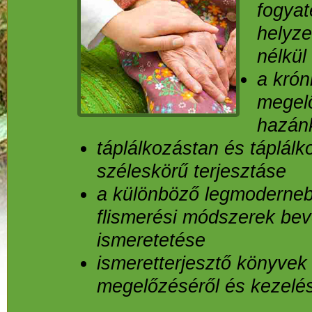
fogyat
helyze
nélkül
a krón
megelő
hazán
táplálkozástan és táplálk
széleskörű terjesztáse
a különböző legmodernebb
flismerési módszerek be
ismeretetése
ismeretterjesztő könyvek
megelőzéséről és kezelés