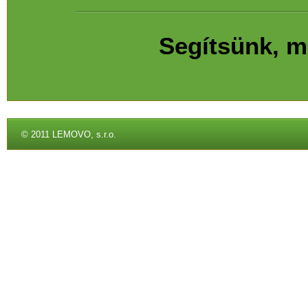
Segítsünk, mí
©
2011 LEMOVO, s.r.o.